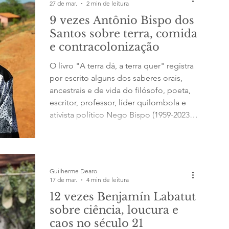
27 de mar.
2 min de leitura
9 vezes Antônio Bispo dos
Santos sobre terra, comida
e contracolonização
O livro "A terra dá, a terra quer" registra
por escrito alguns dos saberes orais,
ancestrais e de vida do filósofo, poeta,
escritor, professor, líder quilombola e
ativista político Nego Bispo (1959-2023)
1. Quando completei dez anos, comecei
a adestrar bois. Foi assim que aprendi
que adestrar e colonizar são a mesma
coisa. 2. Guerra das denominações: o
Guilherme Dearo
jogo de contrariar as palavras coloniais
17 de mar.
4 min de leitura
como modo de enfraquecê-las. Para
12 vezes Benjamín Labatut
enfraquecer o desenvolvimento
sobre ciência, loucura e
sustentável, nós tro
caos no século 21