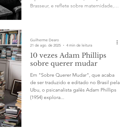
Brasseur, e reflete sobre maternidade,
feminismo e relações entre pais e filhos
1. Ver o sexo de minha mãe: isso me
chocara. Para mim, não havia corpo que
existisse menos do que o dela; mais
Guilherme Dearo
ainda, não existia. Criança, amara-o;
21 de ago. de 2025
4 min de leitura
adolescente, inspirara-me uma repulsa
10 vezes Adam Phillips
inquieta, isso é clássico, e achava normal
sobre querer mudar
que tivesse cons
Em "Sobre Querer Mudar", que acaba
de ser traduzido e editado no Brasil pela
Ubu, o psicanalista galês Adam Phillips
(1954) explora...