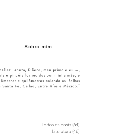
Sobre mim
nzález Lanuza, Piñero, meu primo e eu —,
la e pincéis fornecidos por minha mãe, e
lômetros e quilômetros colando as
folhas
s Santa Fe, Callao, Entre Ríos e México."
Todos os posts
(64)
64 posts
Literatura
(46)
46 posts