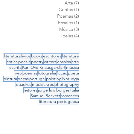
Arte
(7)
7 posts
Contos
(1)
1 post
Poemas
(2)
2 posts
Ensaios
(1)
1 post
Música
(3)
3 posts
Ideias
(4)
4 posts
literatura
livros
books
escritores
literature
crítica
poesia
poetry
writers
ensaios
arte
escrita
Karl Ove Knausgard
art
música
livro
poemas
fotografia
ficção
poeta
pintura
peças
portugal
painting
Noruega
quadros
music
Livros
photography
leitores
jorge luis borges
Itália
Samuel Beckett
romances
literatura portuguesa