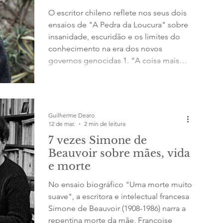
O escritor chileno reflete nos seus dois
ensaios de "A Pedra da Loucura" sobre
insanidade, escuridão e os limites do
conhecimento na era dos novos
governos genocidas 1. “A coisa mais
misericordiosa do mundo, acredito eu,
é a incapacidade da mente humana de
relacionar todos os seus conteúdos”,
escreveu Lovecraft. “Vivemos numa
Guilherme Dearo
plácida ilha de ignorância em meio a
12 de mar.
2 min de leitura
mares negros de imensidão, e não
7 vezes Simone de
estamos destinados a viajar muito
Beauvoir sobre mães, vida
longe. As ciências, cada uma avançando
e morte
em sua pr
No ensaio biográfico "Uma morte muito
suave", a escritora e intelectual francesa
Simone de Beauvoir (1908-1986) narra a
repentina morte da mãe, Françoise