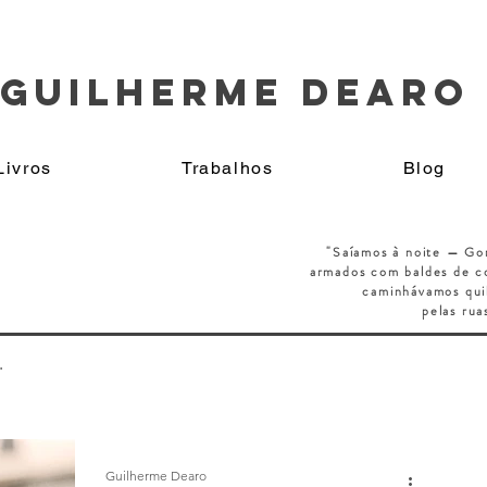
GUILHERME DEARO
Livros
Trabalhos
Blog
"Saíamos à noite — Go
armados
com baldes de co
caminhávamos qui
pelas rua
.
Guilherme Dearo