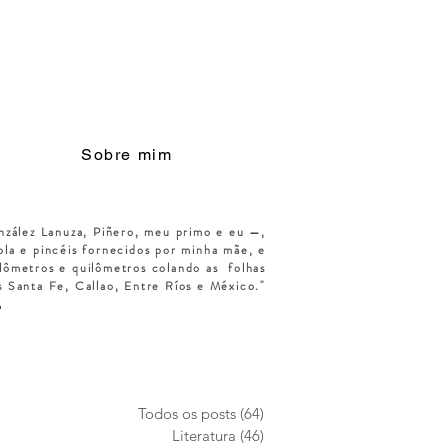
Sobre mim
nzález Lanuza, Piñero, meu primo e eu —,
la e pincéis fornecidos por minha mãe, e
lômetros e quilômetros colando as
folhas
s Santa Fe, Callao, Entre Ríos e México."
Todos os posts
(64)
64 posts
Literatura
(46)
46 posts