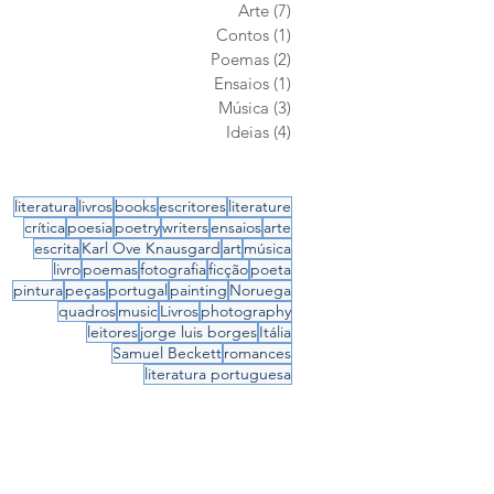
Arte
(7)
7 posts
Contos
(1)
1 post
Poemas
(2)
2 posts
Ensaios
(1)
1 post
Música
(3)
3 posts
Ideias
(4)
4 posts
literatura
livros
books
escritores
literature
crítica
poesia
poetry
writers
ensaios
arte
escrita
Karl Ove Knausgard
art
música
livro
poemas
fotografia
ficção
poeta
pintura
peças
portugal
painting
Noruega
quadros
music
Livros
photography
leitores
jorge luis borges
Itália
Samuel Beckett
romances
literatura portuguesa