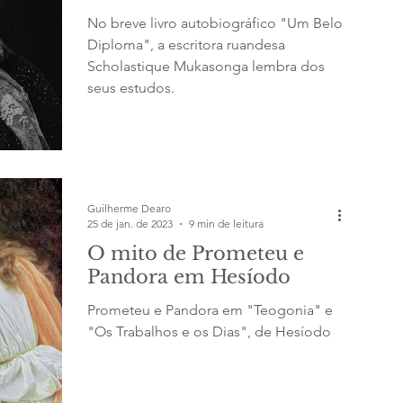
No breve livro autobiográfico "Um Belo
Diploma", a escritora ruandesa
Scholastique Mukasonga lembra dos
seus estudos.
Guilherme Dearo
25 de jan. de 2023
9 min de leitura
O mito de Prometeu e
Pandora em Hesíodo
Prometeu e Pandora em "Teogonia" e
"Os Trabalhos e os Dias", de Hesíodo