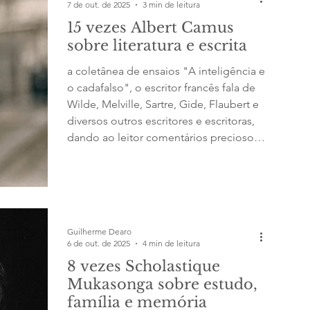
7 de out. de 2025
3 min de leitura
15 vezes Albert Camus
sobre literatura e escrita
a coletânea de ensaios "A inteligência e
o cadafalso", o escritor francês fala de
Wilde, Melville, Sartre, Gide, Flaubert e
diversos outros escritores e escritoras,
dando ao leitor comentários preciosos
sobre o poder da literatura e da arte
Guilherme Dearo
6 de out. de 2025
4 min de leitura
8 vezes Scholastique
Mukasonga sobre estudo,
família e memória