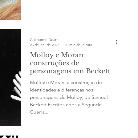
Guilherme Dearo
25 de jan. de 2023
10 min de leitura
Molloy e Moran:
construções de
personagens em Beckett
Molloy e Moran: a construção de
identidades e diferenças nos
personagens de Molloy, de Samuel
Beckett Escritos após a Segunda
Guerra...