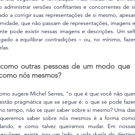
dministrar versões conflitantes e concorrentes de si
o a corrigir suas representações de si mesmo, apesar
rnidade, que não passam de representações, imagens e
te pode existir nessas imagens e descrições. Um self
igado a equilibrar contradições – ou, no mínimo, fazer
elas.
como outras pessoas de um modo que 
s como nós mesmos?
omo sugere Michel Serres, “o que é que você não quer
estão pragmática que se segue é: o que se pode fazer
o tempo, não se quer saber sobre si mesmo? Uma das
 queremos saber sobre nós mesmos é a forma como
dando, e como talvez queiramos mudar. Em nossas
culares, existe, por um lado, a vida dupla do destino