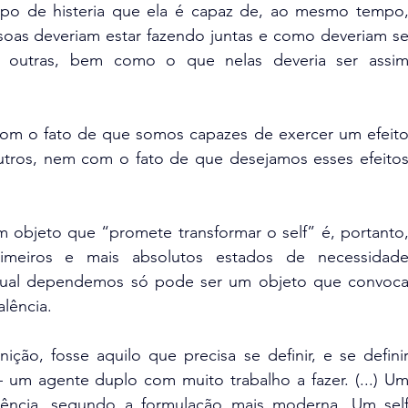
po de histeria que ela é capaz de, ao mesmo tempo,
soas deveriam estar fazendo juntas e como deveriam se
 às outras, bem como o que nelas deveria ser assim
com o fato de que somos capazes de exercer um efeito
tros, nem com o fato de que desejamos esses efeitos
m objeto que “promete transformar o self” é, portanto,
meiros e mais absolutos estados de necessidade
ual dependemos só pode ser um objeto que convoca
lência.
ição, fosse aquilo que precisa se definir, e se definir
– um agente duplo com muito trabalho a fazer. (...) Um
sência, segundo a formulação mais moderna. Um self