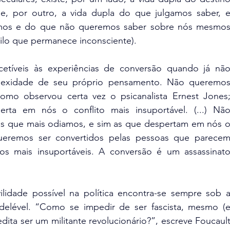
e, por outro, a vida dupla do que julgamos saber, e
smos e do que não queremos saber sobre nós mesmos
uilo que permanece inconsciente).
etíveis às experiências de conversão quando já não
exidade de seu próprio pensamento. Não queremos
mo observou certa vez o psicanalista Ernest Jones;
ta em nós o conflito mais insuportável. (...) Não
s que mais odiamos, e sim as que despertam em nós o
Queremos ser convertidos pelas pessoas que parecem
tos mais insuportáveis. A conversão é um assassinato
ivilidade possível na política encontra-se sempre sob a
elével. “Como se impedir de ser fascista, mesmo (e
ita ser um militante revolucionário?”, escreve Foucault