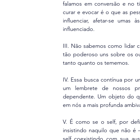
falamos em conversão e no ti
curar e evocar é o que as pes
influenciar, afetar-se umas
influenciado.
III. Não sabemos como lidar 
tão poderoso uns sobre os ou
tanto quanto os tememos.
IV. Essa busca contínua por u
um lembrete de nossos pri
dependente. Um objeto do q
em nós a mais profunda ambiva
V. É como se o self, por defin
insistindo naquilo que não é 
self coexistindo com sua au