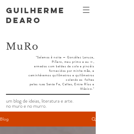
GUILHERME
DEARO
MuRo
"Saíamos à noite — González Lanuza,
Piñero, meu primo e eu —,
armados
com baldes de cola e pincéis
fornecidos por minha mãe, e
caminhávamos quilômetros e quilômetros
colando as
folhas
pelas ruas Santa Fe, Callao, Entre Ríos e
México."
um blog de ideias, literatura e arte.
no muro e no murro.
Blog