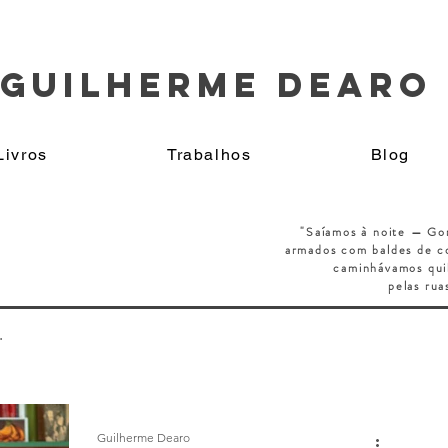
GUILHERME DEARO
Livros
Trabalhos
Blog
"Saíamos à noite — Go
armados
com baldes de co
caminhávamos qui
pelas rua
.
Guilherme Dearo