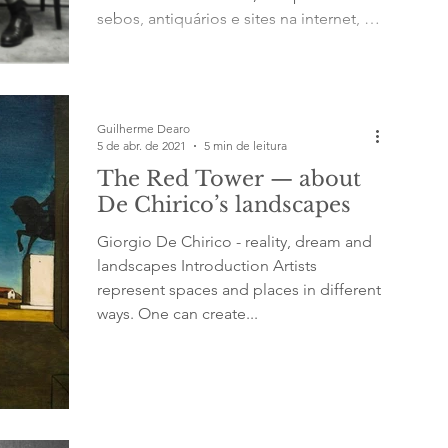
sebos, antiquários e sites na internet, em
uma coleção em constante expansão e
que já conta com mais de dois mil itens.
Chamo meu projeto de Lost Photos
Archive. A maioria das imagens foi feita
Guilherme Dearo
no Brasil (São Paulo, Minas Gerais, Rio
5 de abr. de 2021
5 min de leitura
de Janeiro etc.), mas também há
The Red Tower — about
registros de pessoas na Espanha,
De Chirico’s landscapes
Estados Unidos, Turquia, Rússia, A
Giorgio De Chirico - reality, dream and
landscapes Introduction Artists
represent spaces and places in different
ways. One can create...