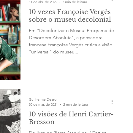
11 de abr. de 2025
3 min de leitura
10 vezes Françoise Vergès
sobre o museu decolonial
Em "Decolonizar o Museu: Programa de
Desordem Absoluta", a pensadora
francesa Françoise Vergès critica a visão
"universal" do museu...
Guilherme Dearo
30 de mai. de 2021
2 min de leitura
10 visões de Henri Cartier-
Bresson
Do livro de Pierre Assouline, "Cartier-