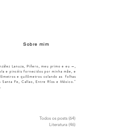
Sobre mim
nzález Lanuza, Piñero, meu primo e eu —,
la e pincéis fornecidos por minha mãe, e
lômetros e quilômetros colando as
folhas
s Santa Fe, Callao, Entre Ríos e México."
Todos os posts
(64)
64 posts
Literatura
(46)
46 posts