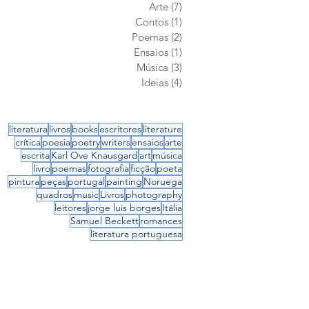
Arte
(7)
7 posts
Contos
(1)
1 post
Poemas
(2)
2 posts
Ensaios
(1)
1 post
Música
(3)
3 posts
Ideias
(4)
4 posts
literatura
livros
books
escritores
literature
crítica
poesia
poetry
writers
ensaios
arte
escrita
Karl Ove Knausgard
art
música
livro
poemas
fotografia
ficção
poeta
pintura
peças
portugal
painting
Noruega
quadros
music
Livros
photography
leitores
jorge luis borges
Itália
Samuel Beckett
romances
literatura portuguesa