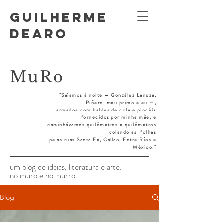
GUILHERME
DEARO
MuRo
"Saíamos à noite — González Lanuza,
Piñero, meu primo e eu —,
armados
com baldes de cola e pincéis
fornecidos por minha mãe, e
caminhávamos quilômetros e quilômetros
colando as
folhas
pelas ruas Santa Fe, Callao, Entre Ríos e
México."
um blog de ideias, literatura e arte.
no muro e no murro.
Blog