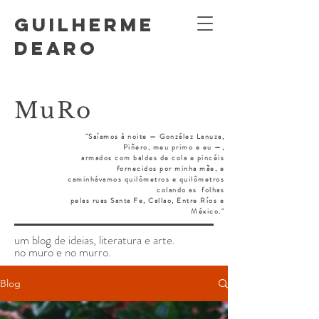
GUILHERME
DEARO
MuRo
"Saíamos à noite — González Lanuza,
Piñero, meu primo e eu —,
armados
com baldes de cola e pincéis
fornecidos por minha mãe, e
caminhávamos quilômetros e quilômetros
colando as
folhas
pelas ruas Santa Fe, Callao, Entre Ríos e
México."
um blog de ideias, literatura e arte.
no muro e no murro.
Blog