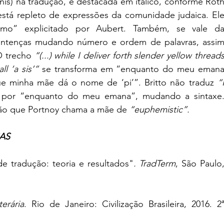
nis) na tradução, e destacada em itálico, conforme Roth
o está repleto de expressões da comunidade judaica. Ele
imo” explicitado por Aubert. Também, se vale da
sentenças mudando número e ordem de palavras, assim
O trecho
 “(...) while I deliver forth slender yellow threads
l ‘a sis’”
 se transforma em “enquanto do meu emana
ue minha mãe dá o nome de ‘pi’”. Britto não traduz 
“I
 por “enquanto do meu emana”, mudando a sintaxe.
ão que Portnoy chama a mãe de 
“euphemistic”.
AS
e tradução: teoria e resultados"
. TradTerm
, São Paulo,
erária
. Rio de Janeiro: Civilização Brasileira, 2016. 2ª