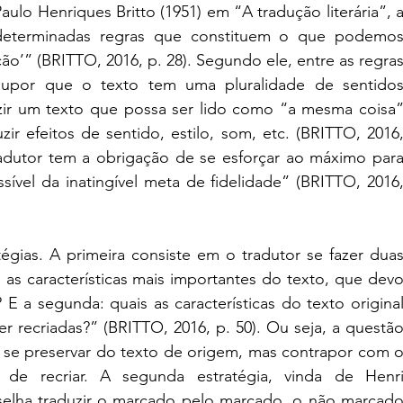
ulo Henriques Britto (1951) em “A tradução literária”, a
determinadas regras que constituem o que podemos
o’” (BRITTO, 2016, p. 28). Segundo ele, entre as regras
supor que o texto tem uma pluralidade de sentidos
zir um texto que possa ser lido como “a mesma coisa”
ir efeitos de sentido, estilo, som, etc. (BRITTO, 2016,
tradutor tem a obrigação de se esforçar ao máximo para
ível da inatingível meta de fidelidade” (BRITTO, 2016,
atégias. A primeira consiste em o tradutor se fazer duas
 as características mais importantes do texto, que devo
E a segunda: quais as características do texto original
ecriadas?” (BRITTO, 2016, p. 50). Ou seja, a questão
de se preservar do texto de origem, mas contrapor com o
 de recriar. A segunda estratégia, vinda de Henri
selha traduzir o marcado pelo marcado, o não marcado