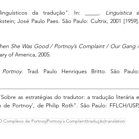
nguísticos da tradução". In: _____. 
Linguística e
ikstein; José Paulo Paes. São Paulo: Cultrix, 2001 [1959].
hen She Was Good / Portnoy’s Complaint / Our Gang /
ary of America, 2005.
Portnoy.
 Trad. Paulo Henriques Britto. São Paulo:
bre as estratégias do tradutor: a tradução literária e
e Portnoy', de Philip Roth". São Paulo: FFLCH/USP,
O Complexo de Portnoy
Portnoy's Complaint
tradução
translation