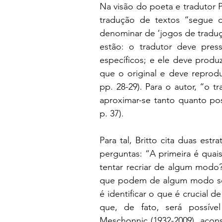
Na visão do poeta e tradutor Pa
tradução de textos “segue 
denominar de ‘jogos de traduçã
estão: o tradutor deve pres
específicos; e ele deve produ
que o original e deve reproduz
pp. 28-29). Para o autor, “o 
aproximar-se tanto quanto poss
p. 37).
Para tal, Britto cita duas estr
perguntas: “A primeira é quais
tentar recriar de algum modo? 
que podem de algum modo ser r
é identificar o que é crucial 
que, de fato, será possível
Meschonnic (1932-2009), acon