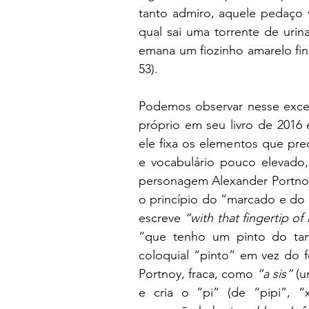
tanto admiro, aquele pedaço v
qual sai uma torrente de uri
emana um fiozinho amarelo fi
53).
Podemos observar nesse excert
próprio em seu livro de 2016 
ele fixa os elementos que pre
e vocabulário pouco elevado, 
personagem Alexander Portnoy 
o princípio do “marcado e do 
escreve 
“with that fingertip of 
“que tenho um pinto do ta
coloquial “pinto” em vez do f
Portnoy, fraca, como 
“a sis”
 (
e cria o “pi” (de “pipi”, 