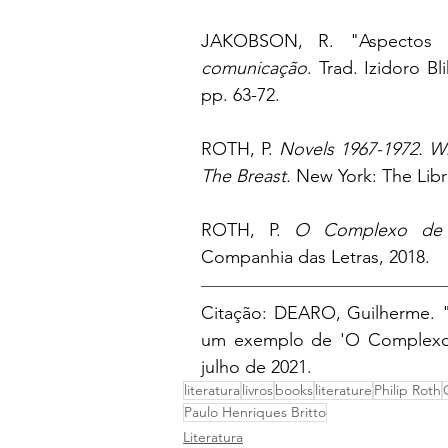
JAKOBSON, R. "Aspectos li
comunicação
. Trad. Izidoro Bl
pp. 63-72.
ROTH, P. 
Novels 1967-1972. W
The Breast. 
New York: The Libr
ROTH, P. 
O Complexo de 
Companhia das Letras, 2018. 
Citação: DEARO, Guilherme. "So
um exemplo de 'O Complexo d
julho de 2021. 
literatura
livros
books
literature
Philip Roth
Paulo Henriques Britto
Literatura