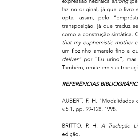
expressão hebraica 
shlong 
(pê
faz no original, já que o livr
opta, assim, pelo “emprést
transposição, já que traduz 
como a construção sintática. 
that my euphemistic mother cal
um fiozinho amarelo fino a q
deliver”
 por “Eu urino”, mas
Também, omite em sua traduç
REFERÊNCIAS BIBLIOGRÁFIC
AUBERT, F. H. "Modalidades d
v.5.1, pp. 99-128, 1998.
BRITTO, P. H. 
A Tradução Lit
edição.