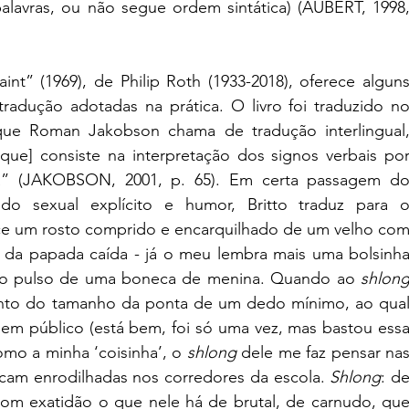
vras, ou não segue ordem sintática) (AUBERT, 1998,
t” (1969), de Philip Roth (1933-2018), oferece alguns
radução adotadas na prática. O livro foi traduzido no
 que Roman Jakobson chama de tradução interlingual,
que] consiste na interpretação dos signos verbais por
a” (JAKOBSON, 2001, p. 65). Em certa passagem do
do sexual explícito e humor, Britto traduz para o
ce um rosto comprido e encarquilhado de um velho com
da papada caída - já o meu lembra mais uma bolsinha
do pulso de uma boneca de menina. Quando ao 
shlon
nto do tamanho da ponta de um dedo mínimo, ao qual
 em público (está bem, foi só uma vez, mas bastou essa
como a minha ‘coisinha’, o 
shlong 
dele me faz pensar nas
cam enrodilhadas nos corredores da escola. 
Shlong
: de
om exatidão o que nele há de brutal, de carnudo, que