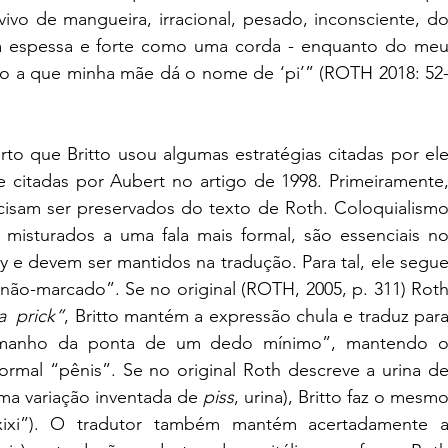
ivo de mangueira, irracional, pesado, inconsciente, do
na espessa e forte como uma corda - enquanto do meu
no a que minha mãe dá o nome de ‘pi’” (ROTH 2018: 52
o que Britto usou algumas estratégias citadas por ele
e citadas por Aubert no artigo de 1998. Primeiramente,
cisam ser preservados do texto de Roth. Coloquialismo
misturados a uma fala mais formal, são essenciais no
e devem ser mantidos na tradução. Para tal, ele segue
não-marcado”. Se no original (ROTH, 2005, p. 311) Roth
a  prick”
, Britto mantém a expressão chula e traduz para
manho da ponta de um dedo mínimo”, mantendo o
ormal “pênis”. Se no original Roth descreve a urina de
uma variação inventada de 
piss
, urina), Britto faz o mesmo
“xixi”). O tradutor também mantém acertadamente a