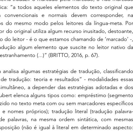
ica: “a todos aqueles elementos do texto original que
ia convencionais e normais devem corresponder, na
s do mesmo modo pelos leitores da língua-meta. Por
r do original utiliza algum recurso inusitado, destoante,
o do leitor - é o que estamos chamando de ‘marcado’ -,
radução algum elemento que suscite no leitor nativo da
tranhamento (...)” (BRITTO, 2016, p. 67).
analisa algumas estratégias de tradução, classificando
de tradução: teoria e resultados” - modalidades essas
imultâneo, a depender das estratégias adotadas e dos
Aubert elenca alguns tipos como: empréstimo (segmento
uzido no texto meta com ou sem marcadores específicos
 nomes próprios); tradução literal (tradução palavra
de palavras, na mesma ordem sintática, com mesmas
nsposição (não é igual à literal em determinado aspecto: