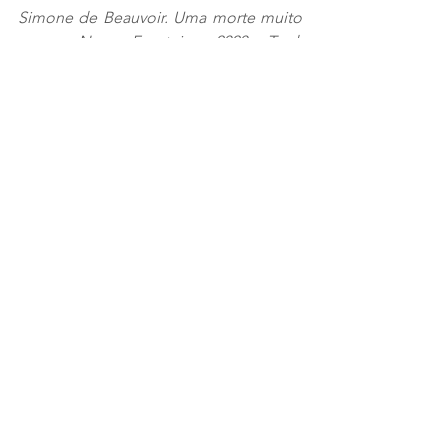
Simone de Beauvoir. Uma morte muito 
suave. Nova Fronteira, 2020. Trad. 
Álvaro Cabral.
livros
ensaios
Simone de Beauvoir
literatura francesa
Ideias
Ver tudo
Posts recentes